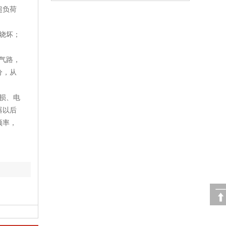
超负荷
烧坏；
气路，
分，从
损、电
器以后
频率，