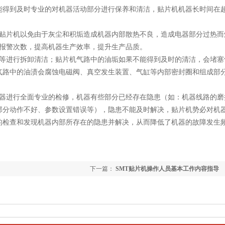
能得到及时专业的对机器活动部分进行保养和清洁，贴片机机器长时间在
片机以免由于灰尘和积垢造成机器内部散热不良，造成电器部分过热而
报警次数，提高机器生产效率，提升生产品质。
进行拆卸清洁；贴片机气路中的油垢如果不能得到及时的清洁，会堵塞
气路中的油渍会腐蚀电磁阀、真空发生装置、气缸等内部密封圈和组成部
进行全面专业的检修，机器有些部分已经存在隐患（如：机器线路的磨
部分动作不好、参数设置错误等），隐患不能及时解决，贴片机势必对机
的检查和发现机器内部所存在的隐患并解决，从而降低了机器的故障发生
下一篇：
SMT贴片机操作人员基本工作内容指导