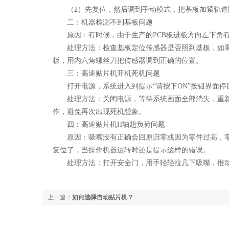
（2）先复位，然后调到手动模式，把基板加紧轨
二：机器检测不到基板问题
原因：有时候，由于生产的PCB板进板方向左下角
处理方法：检查基板定位传感器是否照到基板，如
板，用内六角螺丝刀把传感器调到正确的位置。
三：高速贴片机开机死机问题
打开电源，系统进入到提示“请按下ON”按钮界面停
处理方法：关闭电源，等待系统画面全部消失，重新
作，避免再次出现死机想象。
四：高速贴片机H轴超负荷问题
原因：吸嘴没有正确会回原归零或因为零件过高，
复位了，当操作机器运转时还是提示这样的错误。
处理方法：打开安全门，用手轻轻拉几下吸嘴，推
上一篇：
​如何选择自动贴片机？