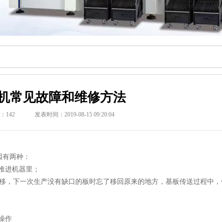
机常见故障和维修方法
：
142
发表时间：2019-08-15 09:20:04
因有两种：
板推进机器里；
前移，下一次生产没有缺口的板时忘了移回原来的地方，基板传送过程中，
。
操作