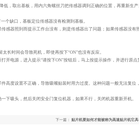
道降低，取出基板，用内六角螺丝刀把传感器调到正确的位置，再重新生产
有一个缺口，基板定位传感器没有检测到基板。
果传感器照到而提示工作台没有，则是传感器出了问题；如果传感器没有
留太长时间会导致死机，即使再按下“ON”也没有反应。
打开电源，进入提示“请按下ON”按钮后，马上按提示操作，并进行原点
零件高度设置不正确，导致吸嘴贴装时用力过度。这种问题一般无法复位
动一下吸头，然后关闭安全门复位机器，如果不行，关闭机器重新开机。
下一篇：
贴片机要如何才能被称为高速贴片机它具
点？