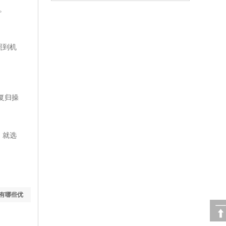
。
照到机
复归操
，就选
有哪些优