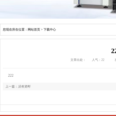
您现在所在位置：
网站首页
>
下载中心
2
文章出处：
人气：
22
222
上一篇：
没有资料